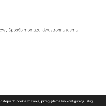
matowy Sposób montażu: dwustronna taśma
ostępu do cookie w Twojej przeglądarce lub konfiguracji usługi.