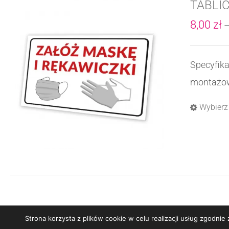
TABLI
8,00
zł
Specyfik
montażowa
Wybierz
Strona korzysta z plików cookie w celu realizacji usług zgodni