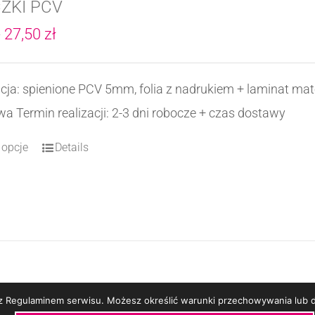
CZKI PCV
Zakres
27,50
zł
–
cen:
od
acja: spienione PCV 5mm, folia z nadrukiem + laminat 
8,00 zł
 Termin realizacji: 2-3 dni robocze + czas dostawy
do
 opcje
Details
Ten
27,50 zł
produkt
ma
wiele
wariantów.
Opcje
można
e z Regulaminem serwisu. Możesz określić warunki przechowywania lub d