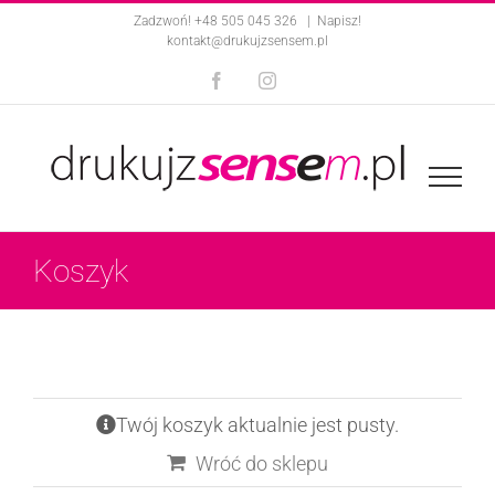
Skip
Zadzwoń! +48 505 045 326
|
Napisz!
kontakt@drukujzsensem.pl
to
Facebook
Instagram
content
Koszyk
Twój koszyk aktualnie jest pusty.
Wróć do sklepu