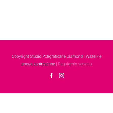
Copyright
Studio Poligraficzne Diamond | Wszelkie
prawa zastrzeżone |
Regulamin serwisu
Facebook
Instagram