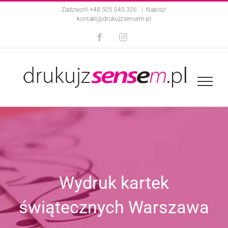
Skip
Zadzwoń! +48 505 045 326
|
Napisz!
kontakt@drukujzsensem.pl
to
Facebook
Instagram
content
Wydruk kartek
świątecznych Warszawa