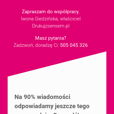
Zapraszam do współpracy
,
Iwona Giedzińska, właściciel
Drukujzsensem.pl
Masz pytania?
Zadzwoń, doradzę Ci:
505 045 326
Na 90% wiadomości
odpowiadamy jeszcze tego