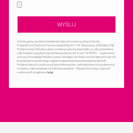
Informujemy, że Administratorem danych osobowych jest Studio
Poligraficzne Diamond Iwona Giedzińska 02-736 Warszawa, ul Wróbla 20B -
Podane przez Państwa dane zostaną wykorzystane tylko w celu przesłania
odpowiedzi na pytanie (podstawa prawna: art. 6 ust.1 b RODO – wykonanie
umowy) Posiadają Państwo prawo dostępu do treści swoich danych oraz ich
poprawiania i pisemnego żądania zaprzestania przetwarzania danych.
Podanie danych osobowych jest dobrowolne. Jednakże bez ich podania nie
możemy odpowiedzieć na Państwa pytanie. - Więcej informacji o danych
osobowych znajdziesz
tutaj