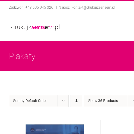
Skip
Zadzwoń! +48 505 045 326
|
Napisz! kontakt@drukujzsensem.pl
to
content
Plakaty
Sort by
Default Order
Show
36 Products