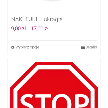
NAKLEJKI – okrągłe
Zakres
9,00
zł
17,00
zł
–
cen:
od
Wybierz opcje
Details
Ten
9,00 zł
produkt
do
ma
17,00 zł
wiele
wariantów.
Opcje
można
wybrać