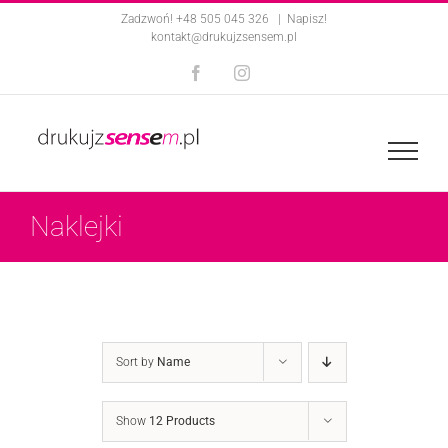
Skip
Zadzwoń! +48 505 045 326
|
Napisz!
kontakt@drukujzsensem.pl
to
Facebook
Instagram
content
Naklejki
Sort by
Name
Show
12 Products