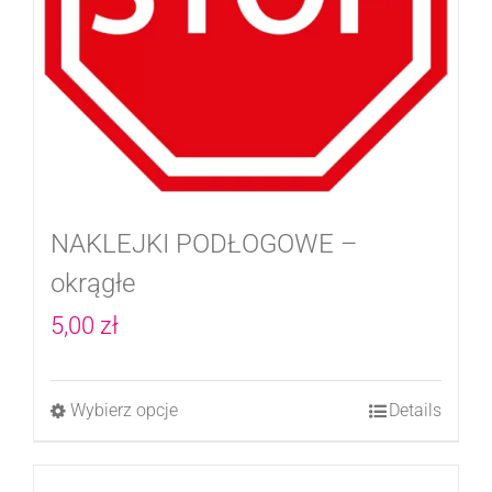
na
stronie
produktu
NAKLEJKI PODŁOGOWE –
okrągłe
5,00
zł
Wybierz opcje
Details
Ten
produkt
ma