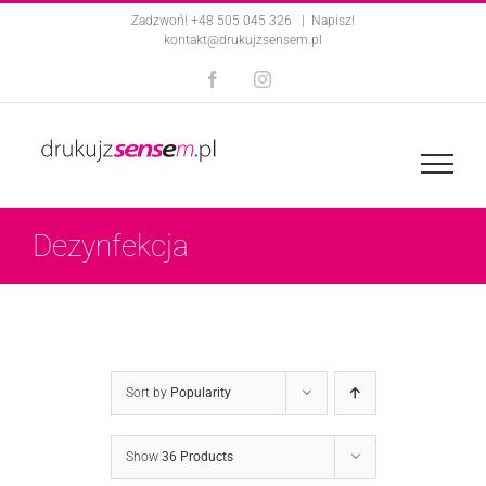
Skip
Zadzwoń! +48 505 045 326
|
Napisz!
kontakt@drukujzsensem.pl
to
Facebook
Instagram
content
Dezynfekcja
Sort by
Popularity
Show
36 Products