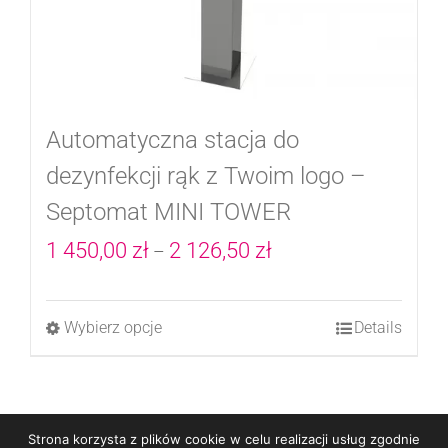
Automatyczna stacja do
dezynfekcji rąk z Twoim logo –
Septomat MINI TOWER
Zakres
1 450,00
zł
2 126,50
zł
–
cen:
od
Wybierz opcje
Details
Ten
1
produkt
450,00 zł
ma
do
wiele
Strona korzysta z plików cookie w celu realizacji usług zgodnie