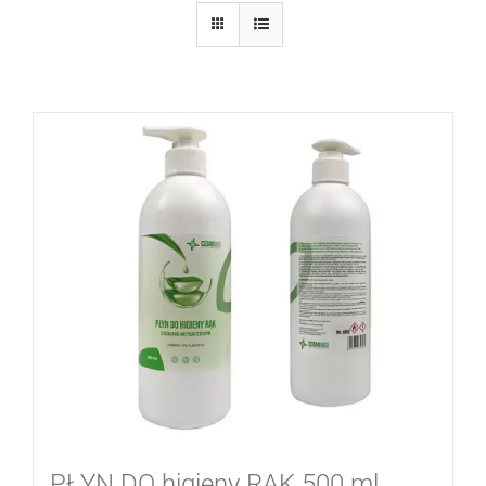
PŁYN DO higieny RĄK 500 ml