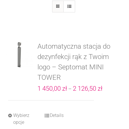
Automatyczna stacja do
dezynfekcji rąk z Twoim
logo – Septomat MINI
TOWER
Zakres
1 450,00
zł
2 126,50
zł
–
cen:
od
Wybierz
Details
Ten
1
opcje
produkt
450,00 zł