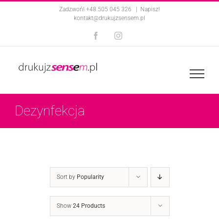
Skip
Zadzwoń! +48 505 045 326
|
Napisz!
kontakt@drukujzsensem.pl
to
Facebook
Instagram
content
Dezynfekcja
Sort by
Popularity
Show
24 Products