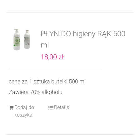
ma
do
wiele
2
wariantów.
126,50 zł
PŁYN DO higieny RĄK 500
Opcje
ml
można
18,00
zł
wybrać
na
cena za 1 sztuka butelki 500 ml
stronie
Zawiera 70% alkoholu
produktu
Dodaj do
Details
koszyka