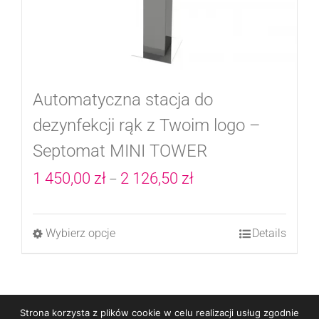
Automatyczna stacja do
dezynfekcji rąk z Twoim logo –
Septomat MINI TOWER
Zakres
1 450,00
zł
2 126,50
zł
–
cen:
od
Wybierz opcje
Details
Ten
1
produkt
450,00 zł
ma
do
wiele
Strona korzysta z plików cookie w celu realizacji usług zgodnie