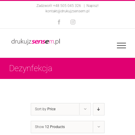
Skip
Zadzwoń! +48 505 045 326
|
Napisz!
kontakt@drukujzsensem.pl
to
Facebook
Instagram
content
Dezynfekcja
Sort by
Price
Show
12 Products