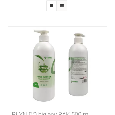
PŁYN DO higieny RĄK 500 ml