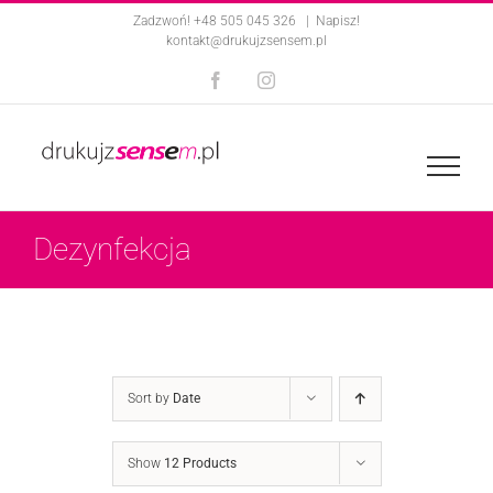
Skip
Zadzwoń! +48 505 045 326
|
Napisz!
kontakt@drukujzsensem.pl
to
Facebook
Instagram
content
Dezynfekcja
Sort by
Date
Show
12 Products