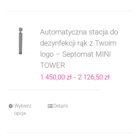
Automatyczna stacja do
dezynfekcji rąk z Twoim
logo – Septomat MINI
TOWER
Zakres
1 450,00
zł
2 126,50
zł
–
cen:
od
Wybierz
Details
Ten
1
opcje
produkt
450,00 zł
ma
do