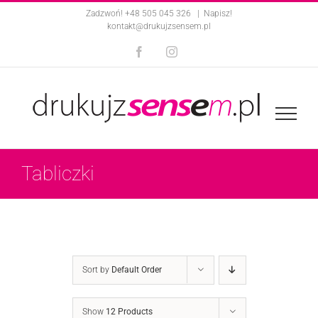
Skip
Zadzwoń! +48 505 045 326
|
Napisz!
kontakt@drukujzsensem.pl
to
Facebook
Instagram
content
Tabliczki
Sort by
Default Order
Show
12 Products