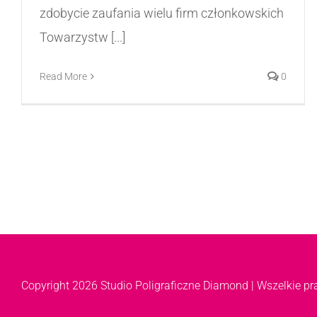
zdobycie zaufania wielu firm członkowskich
Towarzystw [...]
Read More
0
Copyright
2026 Studio Poligraficzne Diamond | Wszelkie p