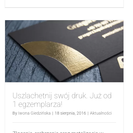
Uszlachetnij swój druk. Już od
1 egzemplarza!
By
Iwona Giedzińska
|
18 sierpnia, 2016
|
Aktualności