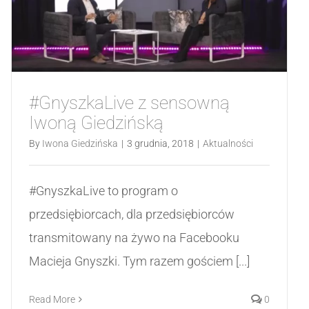
#GnyszkaLive z sensowną
Iwoną Giedzińską
By
Iwona Giedzińska
|
3 grudnia, 2018
|
Aktualności
#GnyszkaLive to program o
przedsiębiorcach, dla przedsiębiorców
transmitowany na żywo na Facebooku
Macieja Gnyszki. Tym razem gościem [...]
Read More
0