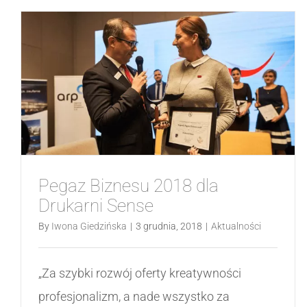
Pegaz Biznesu 2018 dla
Drukarni Sense
By
Iwona Giedzińska
|
3 grudnia, 2018
|
Aktualności
„Za szybki rozwój oferty kreatywności
profesjonalizm, a nade wszystko za