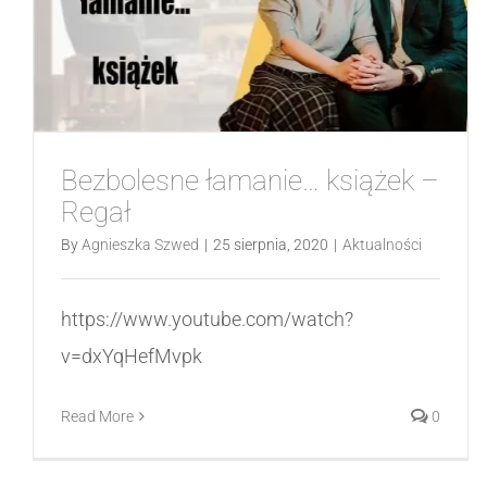
Bezbolesne łamanie… książek –
Regał
By
Agnieszka Szwed
|
25 sierpnia, 2020
|
Aktualności
https://www.youtube.com/watch?
v=dxYqHefMvpk
Read More
0