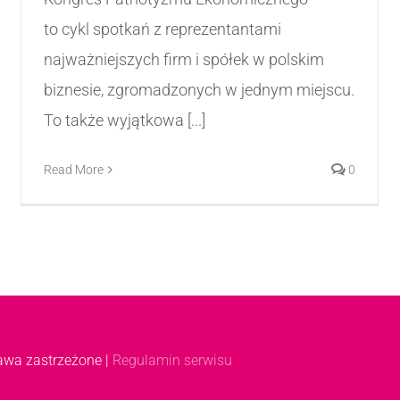
to cykl spotkań z reprezentantami
najważniejszych firm i spółek w polskim
biznesie, zgromadzonych w jednym miejscu.
To także wyjątkowa [...]
Read More
0
rawa zastrzeżone |
Regulamin serwisu