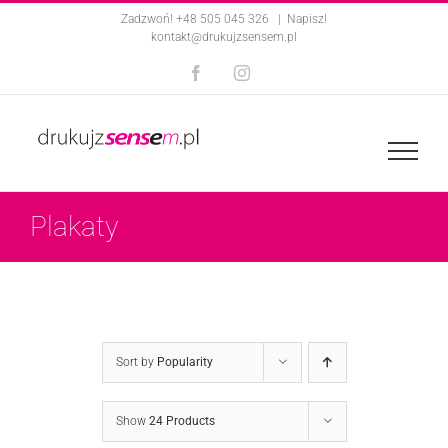
Skip
Zadzwoń! +48 505 045 326
|
Napisz!
kontakt@drukujzsensem.pl
to
Facebook
Instagram
content
Plakaty
Sort by
Popularity
Show
24 Products