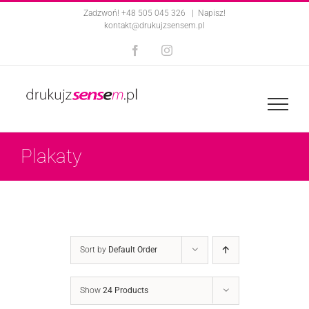
Skip
Zadzwoń! +48 505 045 326
|
Napisz!
kontakt@drukujzsensem.pl
to
Facebook
Instagram
content
Plakaty
Sort by
Default Order
Show
24 Products