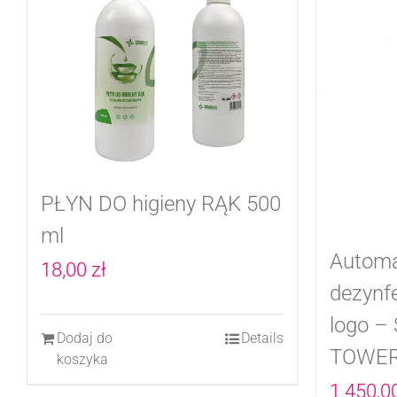
PŁYN DO higieny RĄK 500
ml
Automa
18,00
zł
dezynfe
logo –
Dodaj do
Details
TOWE
koszyka
1 450,0