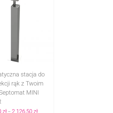
tyczna stacja do
kcji rąk z Twoim
 Septomat MINI
R
Zakres
0
zł
2 126,50
zł
–