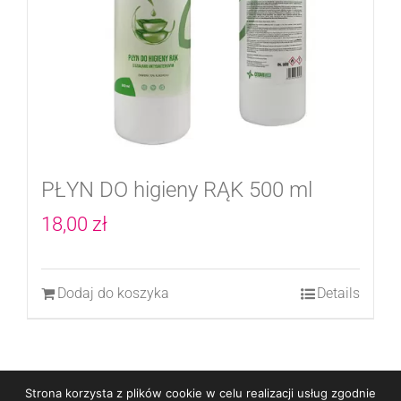
można
wybrać
na
stronie
produktu
PŁYN DO higieny RĄK 500 ml
18,00
zł
Dodaj do koszyka
Details
Strona korzysta z plików cookie w celu realizacji usług zgodnie