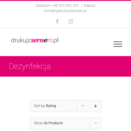
Skip
Zadzwoń! +48 505 045 326
|
Napisz!
kontakt@drukujzsensem.pl
to
Facebook
Instagram
content
Dezynfekcja
Sort by
Rating
Show
36 Products