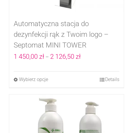
Automatyczna stacja do
dezynfekcji rąk z Twoim logo –
Septomat MINI TOWER
Zakres
1 450,00
zł
2 126,50
zł
–
cen:
od
Wybierz opcje
Details
Ten
1
produkt
450,00 zł
ma
do
wiele
2
wariantów.
126,50 zł
Opcje