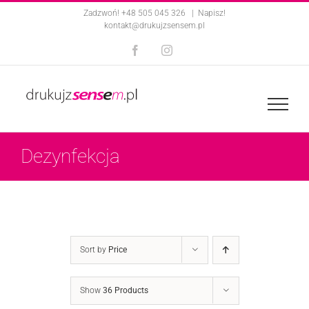
Skip
Zadzwoń! +48 505 045 326
|
Napisz!
kontakt@drukujzsensem.pl
to
Facebook
Instagram
content
Dezynfekcja
Sort by
Price
Show
36 Products