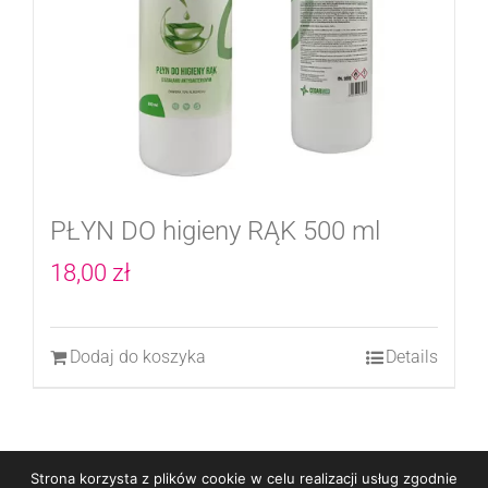
można
wybrać
na
stronie
produktu
PŁYN DO higieny RĄK 500 ml
18,00
zł
Dodaj do koszyka
Details
Strona korzysta z plików cookie w celu realizacji usług zgodnie