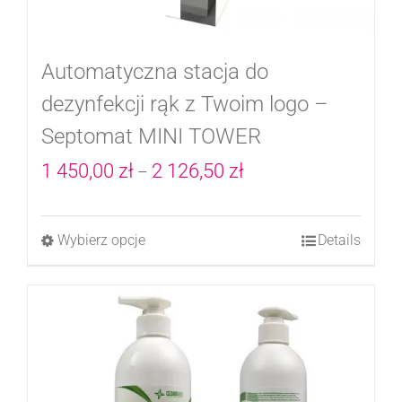
Automatyczna stacja do
dezynfekcji rąk z Twoim logo –
Septomat MINI TOWER
Zakres
1 450,00
zł
2 126,50
zł
–
cen:
od
Wybierz opcje
Details
Ten
1
produkt
450,00 zł
ma
do
wiele
2
wariantów.
126,50 zł
Opcje