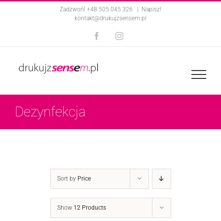
Skip
Zadzwoń! +48 505 045 326
|
Napisz!
kontakt@drukujzsensem.pl
to
Facebook
Instagram
content
Dezynfekcja
Sort by
Price
Show
12 Products