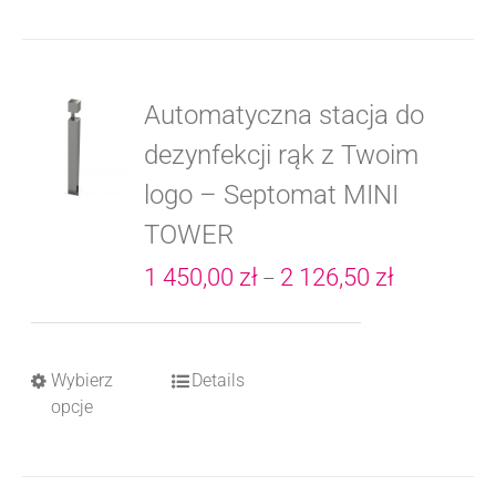
Automatyczna stacja do
dezynfekcji rąk z Twoim
logo – Septomat MINI
TOWER
Zakres
1 450,00
zł
2 126,50
zł
–
cen:
od
Wybierz
Details
Ten
1
opcje
produkt
450,00 zł
ma
do