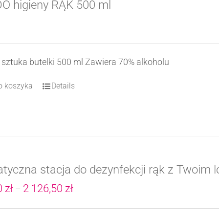
O higieny RĄK 500 ml
 sztuka butelki 500 ml Zawiera 70% alkoholu
o koszyka
Details
tyczna stacja do dezynfekcji rąk z Twoim
Zakres
0
zł
2 126,50
zł
–
cen: