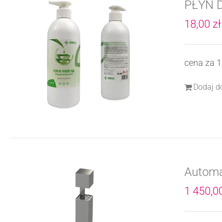
PŁYN D
18,00
zł
cena za 1
Dodaj d
Automa
1 450,0